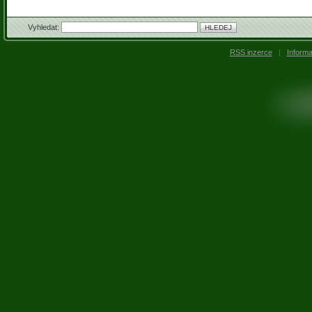
Vyhledat:
RSS inzerce
|
Inform