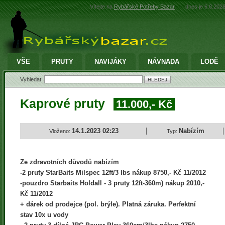
Vítejte na
Rybářské Potřeby Bazar
|
dnes je 6.8.202
VŠE
PRUTY
NAVIJÁKY
NÁVNADA
LODĚ
Vyhledat:
Kaprové pruty
11.000,- Kč
14.1.2023 02:23
Nabízím
Vloženo:
Typ:
Ze zdravotních důvodů nabízím
-2 pruty StarBaits Milspec 12ft/3 lbs nákup 8750,- Kč 11/2012
-pouzdro Starbaits Holdall - 3 pruty 12ft-360m) nákup 2010,-
Kč 11/2012
+ dárek od prodejce (pol. brýle). Platná záruka. Perfektní
stav 10x u vody