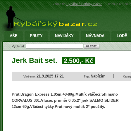
Vítejte na
Rybářské Potřeby Bazar
|
dnes je 6.8.202
VŠE
PRUTY
NAVIJÁKY
NÁVNADA
LODĚ
Vyhledat:
Jerk Bait set.
2.500,- Kč
21.9.2025 17:21
Nabízím
Vloženo:
Typ:
Kateg
Prut:Dragon Express 1,95m.40-80g.Multík vláčecí:Shimano
CORVALUS 301.Vlasec pruměr 0.35.2* jerk SALMO SLIDER
12cm 60g.Vláčecí tyčky.Prut nový multík 2* použitý.