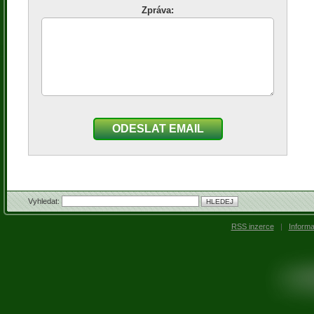
Zpráva:
ODESLAT EMAIL
Vyhledat:
RSS inzerce
|
Inform