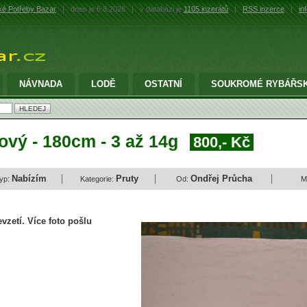
é Potřeby Bazar
|
dnes je 6.8.2026
|
v databázi je
1105 inzerátů
|
RSS inzerce
|
in
NÁVNADA
LODĚ
OSTATNÍ
SOUKROMÉ RYBÁŘSK
Nový - 180cm - 3 až 14g
800,- Kč
Nabízím
Pruty
Ondřej Průcha
yp:
Kategorie:
Od:
M
zetí. Více foto pošlu