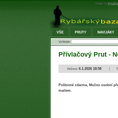
Vítejte na
Rybářsk
VŠE
PRUTY
NAVIJÁKY
Vyhledat:
Přívlačový Prut - 
6.1.2026 18:58
Vloženo:
T
Poštovné zdarma, Možno osobní přev
mailem.