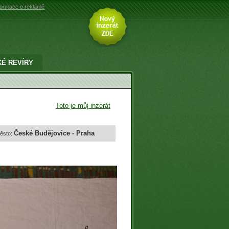
formace o reklamě
É REVÍRY
Toto je můj inzerát
České Budějovice - Praha
ěsto: