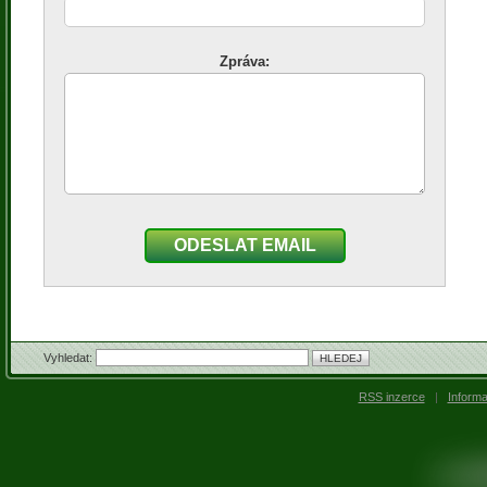
Zpráva:
ODESLAT EMAIL
Vyhledat:
RSS inzerce
|
Inform