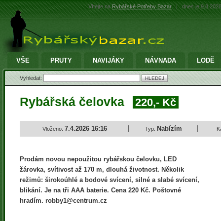
Vítejte na
Rybářské Potřeby Bazar
|
dnes je 9.8.202
VŠE
PRUTY
NAVIJÁKY
NÁVNADA
LODĚ
Vyhledat:
Rybářská čelovka
220,- Kč
7.4.2026 16:16
Nabízím
Vloženo:
Typ:
K
Prodám novou nepoužitou rybářskou čelovku, LED
žárovka, svítivost až 170 m, dlouhá životnost. Několik
režimů: širokoúhlé a bodové svícení, silné a slabé svícení,
blikání. Je na tři AAA baterie. Cena 220 Kč. Poštovné
hradím. robby1@centrum.cz