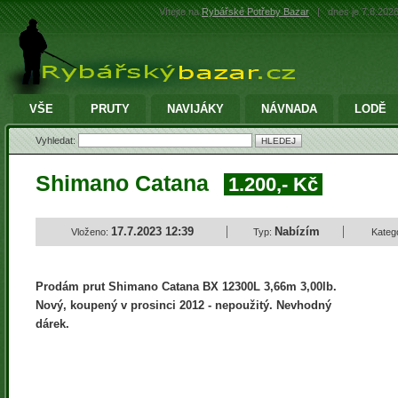
Vítejte na
Rybářské Potřeby Bazar
|
dnes je 7.8.202
VŠE
PRUTY
NAVIJÁKY
NÁVNADA
LODĚ
Vyhledat:
Shimano Catana
1.200,- Kč
17.7.2023 12:39
Nabízím
Vloženo:
Typ:
Kateg
Prodám prut Shimano Catana BX 12300L 3,66m 3,00lb.
Nový, koupený v prosinci 2012 - nepoužitý. Nevhodný
dárek.