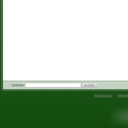
Vyhledat:
RSS inzerce
|
Inform