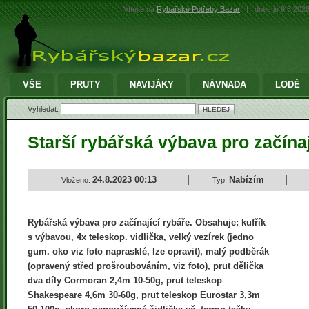
Vítejte na
Rybářské Potřeby Bazar
|
dnes je 9.8.202
VŠE
PRUTY
NAVIJÁKY
NÁVNADA
LODĚ
Vyhledat:
Starší rybářská výbava pro začína
24.8.2023 00:13
Nabízím
Vloženo:
Typ:
Rybářská výbava pro začínající rybáře. Obsahuje: kufřík
s výbavou, 4x teleskop. vidlička, velký vezírek (jedno
gum. oko viz foto naprasklé, lze opravit), malý podběrák
(opravený střed prošroubováním, viz foto), prut dělička
dva díly Cormoran 2,4m 10-50g, prut teleskop
Shakespeare 4,6m 30-60g, prut teleskop Eurostar 3,3m