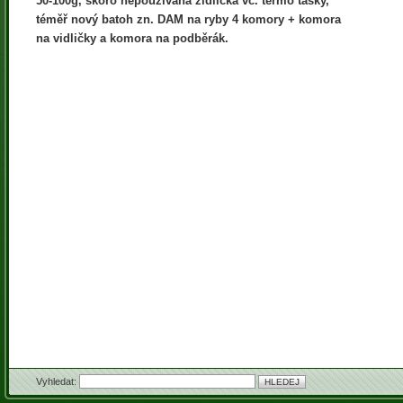
50-100g, skoro nepoužívaná židlička vč. termo tašky,
téměř nový batoh zn. DAM na ryby 4 komory + komora
na vidličky a komora na podběrák.
Vyhledat: