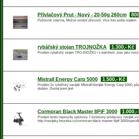
Přívlačový Prut - Nový - 20-50g 260cm
800
Poštovné zdarma, Možno osobní převzetí. Více foto pošlu mailem
rybářský stojan TROJNOŽKA
1.300,- Kč
Prodám rybářský stojan TROJNOŽKU i s baťohem ,stav jako nový.
Mistrall Energy Carp 5000
1.500,- Kč
Prodám 2x rybářský naviják Mistrall Naviják Energy Carp 5000, pů
dodám. Dostal jsem jiné
Cormoran Black Master 8PiF 3000
1.000,-
Prodam tento nepouzity spickovy 7 loziskovy privlacovy navijak,vc
http://navijaky.heureka.cz/cormoran-black-master-8pif-3000/specif