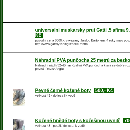
universalni muskarsky prut Gatti ,5 aftma 9,
Kč
puvodni cena 8000,-, vyvazany Jardou Bartonem, 4 roky malo pou
http://www.gattiflyfishing.it/serie-fr.html
Náhradní PVA punčocha 25 metrů za bezk
Náhradní náplň 32-40mm Kvalitní PVA punčocha která se dobře rozp
pevná. Dovoz Anglie
Pevné černé kožené boty
500,- Kč
velikost 43 - do lesa i k vodě
Kožené hnědé boty s kožešinou uvnitř
70
velikost 43 - použití do lesa, k vodě