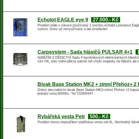
Echolot EAGLE eye 9
27.000,- Kč
​Prodám stále v záruce používaný 1 sezónu echolot Lowrance Eagle
sumce. Dnes už nevyužívaný a tak prodávám
Carpsystem - Sada hlásičů PULSAR 4+1
NABÍZÍM Z DĚDICTVÍ Sadu 4 bezdrátových elektronických hlásičů s 
vše OK, stav velmi pěkný patrně mě chybí stojánky na hlásiče ale to
Bivak Base Station MK2 + zimní Přehoz+ 2
Dobrý den,nabízím bivak Base Station MK2+zimní Přehoz +2 kapsá
jednání cena 6000Kc. Tel.722900447
Rybářská vesta Petr
500,- Kč
Prodám novou nepoužitou rybářskou vestu.vel.XL. Nevhodný dáre