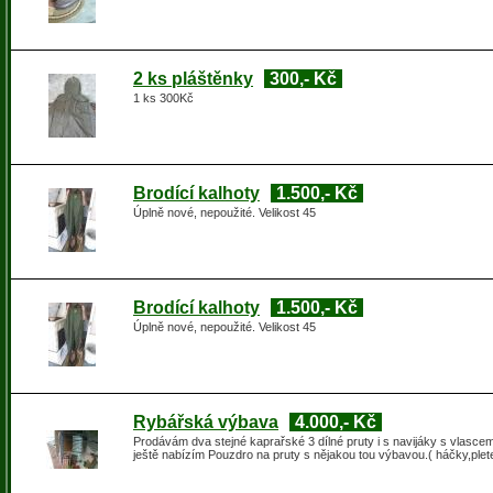
2 ks pláštěnky
300,- Kč
1 ks 300Kč
Brodící kalhoty
1.500,- Kč
Úplně nové, nepoužité. Velikost 45
Brodící kalhoty
1.500,- Kč
Úplně nové, nepoužité. Velikost 45
Rybářská výbava
4.000,- Kč
Prodávám dva stejné kaprařské 3 dílné pruty i s navijáky s vlasc
ještě nabízím Pouzdro na pruty s nějakou tou výbavou.( háčky,plet