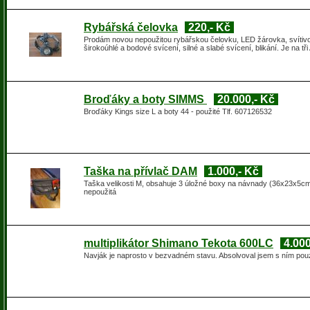
Rybářská čelovka
220,- Kč
Prodám novou nepoužitou rybářskou čelovku, LED žárovka, svítivos
širokoúhlé a bodové svícení, silné a slabé svícení, blikání. Je na 
Broďáky a boty SIMMS
20.000,- Kč
Broďáky Kings size L a boty 44 - použité Tlf. 607126532
Taška na přívlač DAM
1.000,- Kč
Taška velikosti M, obsahuje 3 úložné boxy na návnady (36x23x5
nepoužitá
multiplikátor Shimano Tekota 600LC
4.000
Navják je naprosto v bezvadném stavu. Absolvoval jsem s ním pouz