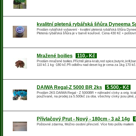
kvalitní pletená rybářská šňůra Dyneema Sp
Prodám rybářské vybavení - kvalitní pletená rybářská šňůra Dynee
Pletená rybářská šňůra je v barvě kouřové. Cena 430 Kč + poštovn
Mražené boilies
110,- Kč
Prodám mražené boilies.Příchtě játra-krab,red spice,butyric,krill,
110 kč.1 kg -180 kč.Při odběru nad deset kg je cena za 1kg 170 k
DAIWA Regal-Z 5000 BR 2ks
5.500,- Kč
Prodám 2KS DAIWA Regal - Z 5000BR + náhradní cívky a orig. krab
používané, na prodej za 5.500kč za oba. všechny cívky jsou plné, p
Přívlačový Prut - Nový - 180cm - 3 až 14g
Poštovné zdarma, Možno osobní převzetí. Více foto pošlu mailem