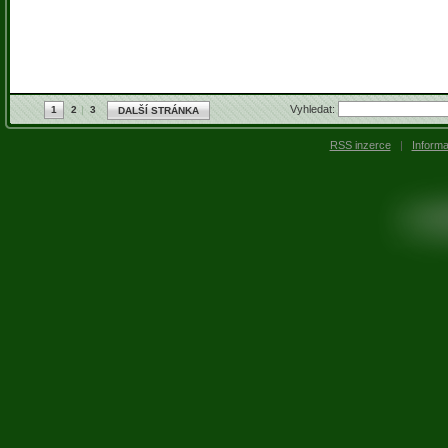
Vyhledat:
1
2
3
DALŠÍ STRÁNKA
RSS inzerce
|
Inform