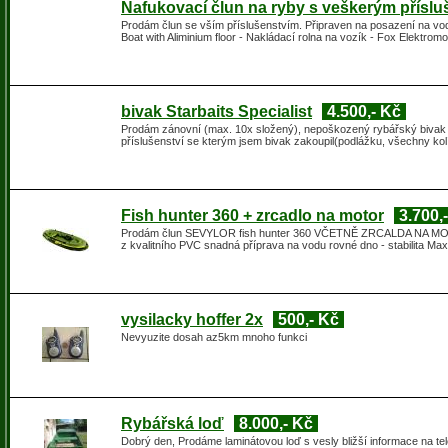
Nafukovací člun na ryby s veškerým přísl
Prodám člun se vším příslušenstvím. Připraven na posazení na vo
Boat with Aliminium floor - Nakládací rolna na vozík - Fox Elektro
bivak Starbaits Specialist
4.500,- Kč
Prodám zánovní (max. 10x složený), nepoškozený rybářský bivak S
příslušenství se kterým jsem bivak zakoupil(podlážku, všechny kol
Fish hunter 360 + zrcadlo na motor
3.700,
Prodám člun SEVYLOR fish hunter 360 VČETNĚ ZRCALDA NA MOTOR
z kvalitního PVC snadná příprava na vodu rovné dno - stabilita 
vysilacky hoffer 2x
500,- Kč
Nevyuzite dosah az5km mnoho funkci
Rybářská loď
8.000,- Kč
Dobrý den, Prodáme laminátovou loď s vesly bližší informace na te