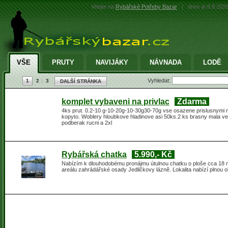
Vítejte na
Rybářské Potřeby Bazar
|
dnes je 8.8.202
VŠE
PRUTY
NAVIJÁKY
NÁVNADA
LODĚ
Vyhledat:
1
2
3
DALŠÍ STRÁNKA
komplet vybaveni na privlac
Zdarma
4ks prut. 0.2-10 g-10-20g-10-30g30-70g vse osazene prislusnymi n
kopyto. Woblery hloubkove hladinove asi 50ks.2 ks brasny mala vel
podberak rucni a 2xl
Rybářská chatka
5.990,- Kč
Nabízím k dlouhodobému pronájmu útulnou chatku o ploše cca 18 m² 
areálu zahrádářské osady Jedličkovy lázně. Lokalita nabízí plnou 