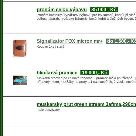
prodám celou výbavu
35.000,- Kč
Prodám kompletní rybářskou výbavu pro lov sumců, kaprů, přívlač i 
boilies, nástrah, rybářské bižuterie, boxů, kufrů a úložných beden.
Signalizator FOX micron mr+
do 1.500,- K
Koupím 1ks i starší
hliníková pramice
19.000,- Kč
hliníková pramice po celkové renovaci - pramice málo používaná - 
přídavný motor, 4 držáky na pruty a 1 na slunečník, 2 vesla, nové
muskarsky prut green stream 3aftma,290cm
malo pouzivany